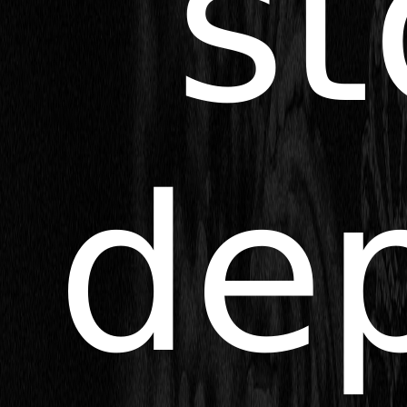
st
dep